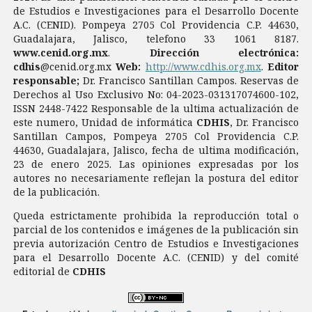
de Estudios e Investigaciones para el Desarrollo Docente
A.C. (CENID). Pompeya 2705 Col Providencia C.P. 44630,
Guadalajara, Jalisco, telefono 33 1061 8187.
www.cenid.org.mx
.
Dirección electrónica:
cdhis
@cenid.org.mx
Web:
http://www.cdhis.org.mx
.
Editor
responsable;
Dr. Francisco Santillan Campos. Reservas de
Derechos al Uso Exclusivo No: 04-2023-031317074600-102,
ISSN 2448-7422 Responsable de la ultima actualización de
este numero, Unidad de informática
CDHIS
, Dr. Francisco
Santillan Campos, Pompeya 2705 Col Providencia C.P.
44630, Guadalajara, Jalisco, fecha de ultima modificación,
23 de enero 2025. Las opiniones expresadas por los
autores no necesariamente reflejan la postura del editor
de la publicación.
Queda estrictamente prohibida la reproducción total o
parcial de los contenidos e imágenes de la publicación sin
previa autorización Centro de Estudios e Investigaciones
para el Desarrollo Docente A.C. (CENID) y del comité
editorial de
CDHIS