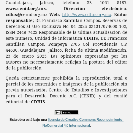
Guadalajara, Jalisco, telefono 33 1061 8187.
www.cenid.org.mx
.
Dirección electrónica:
cdhis
@cenid.org.mx
Web:
http://www.cdhis.org.mx
.
Editor
responsable;
Dr. Francisco Santillan Campos. Reservas de
Derechos al Uso Exclusivo No: 04-2023-031317074600-102,
ISSN 2448-7422 Responsable de la ultima actualización de
este numero, Unidad de informática
CDHIS
, Dr. Francisco
Santillan Campos, Pompeya 2705 Col Providencia C.P.
44630, Guadalajara, Jalisco, fecha de ultima modificación,
23 de enero 2025. Las opiniones expresadas por los
autores no necesariamente reflejan la postura del editor
de la publicación.
Queda estrictamente prohibida la reproducción total o
parcial de los contenidos e imágenes de la publicación sin
previa autorización Centro de Estudios e Investigaciones
para el Desarrollo Docente A.C. (CENID) y del comité
editorial de
CDHIS
Esta obra está bajo una
licencia de Creative Commons Reconocimiento-
NoComercial 4.0 Internacional
.