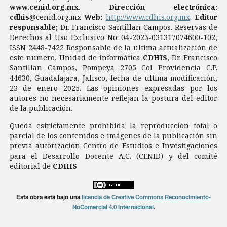
www.cenid.org.mx
.
Dirección electrónica:
cdhis
@cenid.org.mx
Web:
http://www.cdhis.org.mx
.
Editor
responsable;
Dr. Francisco Santillan Campos. Reservas de
Derechos al Uso Exclusivo No: 04-2023-031317074600-102,
ISSN 2448-7422 Responsable de la ultima actualización de
este numero, Unidad de informática
CDHIS
, Dr. Francisco
Santillan Campos, Pompeya 2705 Col Providencia C.P.
44630, Guadalajara, Jalisco, fecha de ultima modificación,
23 de enero 2025. Las opiniones expresadas por los
autores no necesariamente reflejan la postura del editor
de la publicación.
Queda estrictamente prohibida la reproducción total o
parcial de los contenidos e imágenes de la publicación sin
previa autorización Centro de Estudios e Investigaciones
para el Desarrollo Docente A.C. (CENID) y del comité
editorial de
CDHIS
Esta obra está bajo una
licencia de Creative Commons Reconocimiento-
NoComercial 4.0 Internacional
.