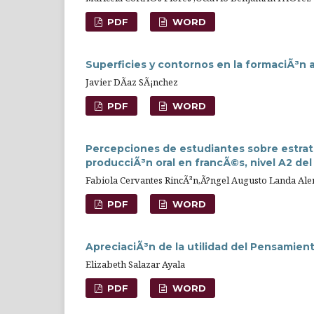
PDF
WORD
Superficies y contornos en la formaciÃ³
Javier DÃ­az SÃ¡nchez
PDF
WORD
Percepciones de estudiantes sobre estrat
producciÃ³n oral en francÃ©s, nivel A2 de
Fabiola Cervantes RincÃ³n,Ã?ngel Augusto Landa Al
PDF
WORD
ApreciaciÃ³n de la utilidad del Pensamient
Elizabeth Salazar Ayala
PDF
WORD