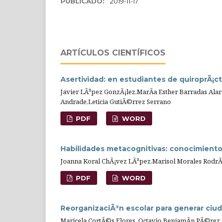
PUBLICADO:
2019-11-17
ARTÍ­CULOS CIENTÍFICOS
Asertividad: en estudiantes de quiroprÃ¡ct
Javier LÃ³pez GonzÃ¡lez,MarÃ­a Esther Barradas Ala
Andrade,Leticia GutiÃ©rrez Serrano
PDF
WORD
Habilidades metacognitivas: conocimiento 
Joanna Koral ChÃ¡vez LÃ³pez,Marisol Morales RodrÃ
PDF
WORD
ReorganizaciÃ³n escolar para generar ciu
Maricela CortÃ©s Flores ,Octavio BenjamÃ­n PÃ©rez O