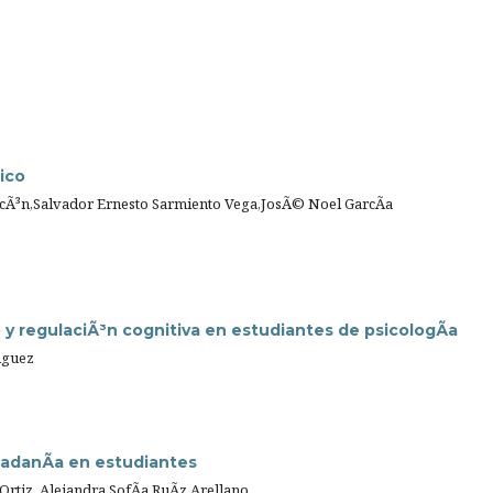
ico
rcÃ³n,Salvador Ernesto Sarmiento Vega,JosÃ© Noel GarcÃ­a
y regulaciÃ³n cognitiva en estudiantes de psicologÃ­a
­guez
dadanÃ­a en estudiantes
rtiz ,Alejandra SofÃ­a RuÃ­z Arellano