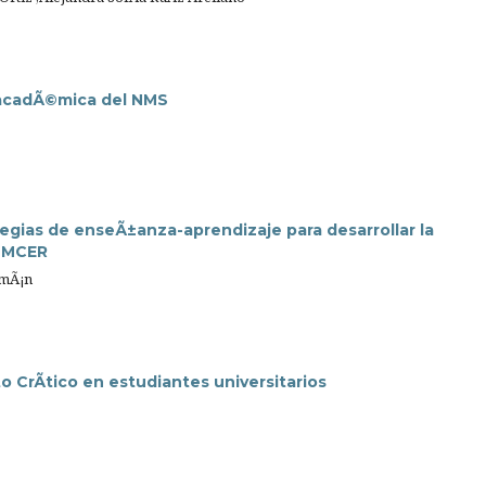
n acadÃ©mica del NMS
egias de enseÃ±anza-aprendizaje para desarrollar la
l MCER
emÃ¡n
o CrÃ­tico en estudiantes universitarios