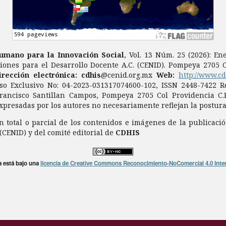
Humano para la Innovación Social
, Vol. 13 Núm. 25 (2026): E
iones para el Desarrollo Docente A.C. (CENID). Pompeya 2705 Co
irección electrónica: cdhis
@cenid.org.mx
Web:
http://www.c
so Exclusivo No: 04-2023-031317074600-102, ISSN 2448-7422 Re
Francisco Santillan Campos, Pompeya 2705 Col Providencia C.P
xpresadas por los autores no necesariamente reflejan la postura 
 total o parcial de los contenidos e imágenes de la publicació
 (CENID) y del comité editorial de
CDHIS
a está bajo una
licencia de Creative Commons Reconocimiento-NoComercial 4.0 Inte