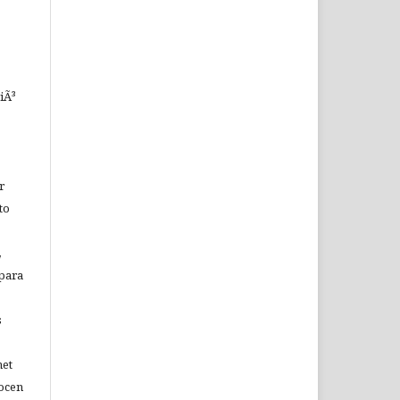
iÃ³
r
to
,
 para
s
net
nocen