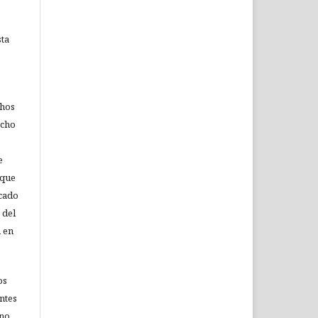
sta
chos
echo
e
 que
icado
 del
n en
os
ntes
 no