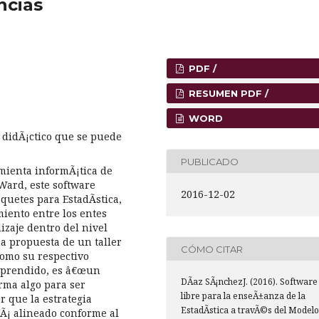
ncias
PDF /
RESUMEN PDF /
WORD
 didÃ¡ctico que se puede
PUBLICADO
mienta informÃ¡tica de
Ward, este software
2016-12-02
quetes para EstadÃ­stica,
iento entre los entes
zaje dentro del nivel
na propuesta de un taller
CÓMO CITAR
como su respectivo
 aprendido, es â€œun
DÃ­az SÃ¡nchezJ. (2016). Software
orma algo para ser
libre para la enseÃ±anza de la
r que la estrategia
EstadÃ­stica a travÃ©s del Modelo
stÃ¡ alineado conforme al