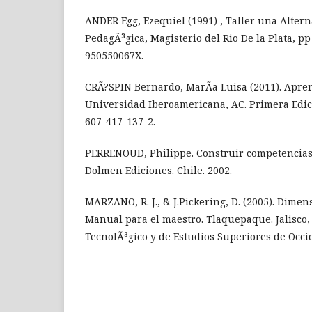
ANDER Egg, Ezequiel (1991) , Taller una Alter
PedagÃ³gica, Magisterio del Rio De la Plata, pp
950550067X.
CRÃ?SPIN Bernardo, MarÃ­a Luisa (2011). Apre
Universidad Iberoamericana, AC. Primera Edic
607-417-137-2.
PERRENOUD, Philippe. Construir competencias 
Dolmen Ediciones. Chile. 2002.
MARZANO, R. J., & J.Pickering, D. (2005). Dimen
Manual para el maestro. Tlaquepaque. Jalisco,
TecnolÃ³gico y de Estudios Superiores de Occid