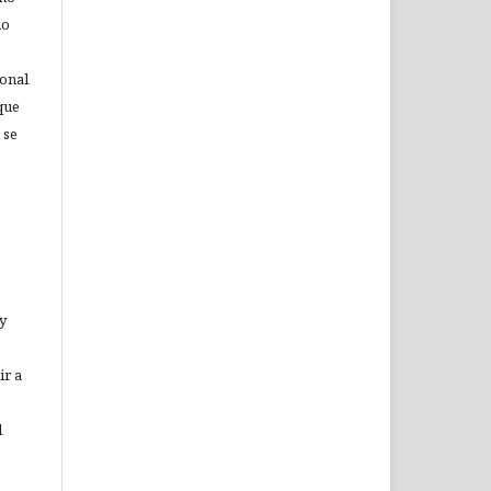
lo
ional
que
 se
 y
ir a
l