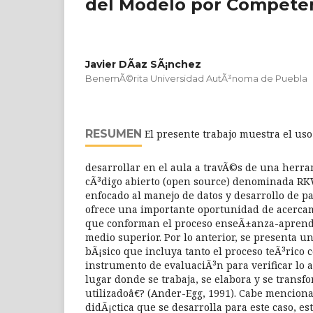
del Modelo por Compete
Javier DÃ­az SÃ¡nchez
BenemÃ©rita Universidad AutÃ³noma de Puebla
RESUMEN
El presente trabajo muestra el uso
desarrollar en el aula a travÃ©s de una herra
cÃ³digo abierto (open source) denominada RK
enfocado al manejo de datos y desarrollo de pa
ofrece una importante oportunidad de acercam
que conforman el proceso enseÃ±anza-aprendi
medio superior. Por lo anterior, se presenta u
bÃ¡sico que incluya tanto el proceso teÃ³rico 
instrumento de evaluaciÃ³n para verificar lo
lugar donde se trabaja, se elabora y se transf
utilizadoâ€? (Ander-Egg, 1991). Cabe menciona
didÃ¡ctica que se desarrolla para este caso, e