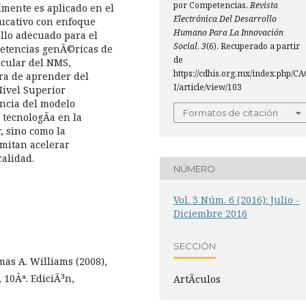
por Competencias.
Revista
mente es aplicado en el
Electrónica Del Desarrollo
ucativo con enfoque
Humano Para La Innovación
llo adecuado para el
Social
,
3
(6). Recuperado a partir
petencias genÃ©ricas de
de
cular del NMS,
https://cdhis.org.mx/index.php/C
ra de aprender del
I/article/view/103
Nivel Superior
ancia del modelo
Formatos de citación
 tecnologÃ­a en la
, sino como la
mitan acelerar
calidad.
NÚMERO
Vol. 3 Núm. 6 (2016): Julio -
Diciembre 2016
SECCIÓN
as A. Williams (2008),
 10Âª. EdiciÃ³n,
ArtÃ­culos