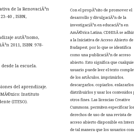
nativa de la RenovaciÃ³n
Con el propÃ³sito de promover el
 23-40 , ISBN,
desarrollo y divulgaciÃ³n de la
investigaciÃ³n en educaciÃ³n en
AmÃ©rica Latina, CDHISÂ se adhir
ndizaje autÃ³nomo,
a la Iniciativa de Acceso Abierto de
iÃ³n 2011, ISBN: 978-
Budapest, por lo que se identifica
como una publicaciÃ³n de acceso
abierto. Esto significa que cualquie
desde la escuela.
usuario puede leer el texto comple
de los artÃ­culos, imprimirlos,
descargarlos, copiarlos, enlazarlos
siones del aprendizaje.
distribuirlos y usar los contenidos
 MÃ©xico: Instituto
otros fines. Las licencias Creative
ente (ITESO).
Cummons, permiten especificar lo
derechos de uso de una revista de
acceso abierto disponible en Inter
de tal manera que los usuarios co