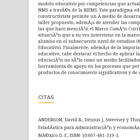
modelo educativo por competencias que actual
NMS a travÃ©s de la RIEMS. Este paradigma ed
constructivista permite un Â medio de desarro
taller propuesto, ademÃ¡s de atender las com
las que hace menciÃ³n el Marco ComÃºn Curri
situaciÃ³n que a su ves interviene en la mane
alumno en el subsecuente nivel de estudios (
Educativo). Finalmente, ademÃ¡s de la import
educativo, cabe destacar el hecho de aplicar la
educaciÃ³n no sÃ³lo como un medio facilitador
herramienta de apoyo en los procesos que per
productos de conocimiento significativos y de 
CITAS
ANDERSON, David R., Dennis J, Sweeney y Thom
EstadÃ­stica para AdministraciÃ³n y economÃ­a,
MÃ©xico D. F., ISBN-10:607-481-319-1.