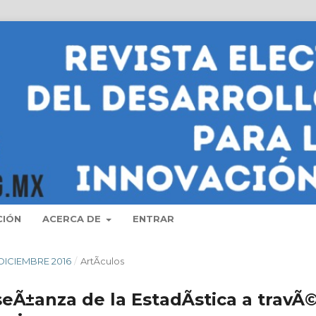
CIÓN
ACERCA DE
ENTRAR
- DICIEMBRE 2016
/
ArtÃ­culos
seÃ±anza de la EstadÃ­stica a travÃ