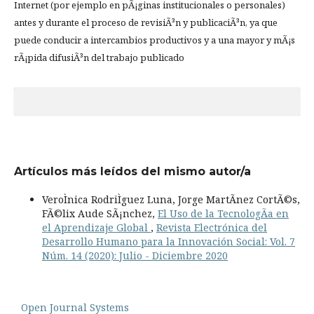
Internet (por ejemplo en pÃ¡ginas institucionales o personales)
antes y durante el proceso de revisiÃ³n y publicaciÃ³n, ya que
puede conducir a intercambios productivos y a una mayor y mÃ¡s
rÃ¡pida difusiÃ³n del trabajo publicado
Artículos más leídos del mismo autor/a
VeroÌnica RodriÌguez Luna, Jorge MartÃ­nez CortÃ©s,
FÃ©lix Aude SÃ¡nchez,
El Uso de la TecnologÃ­a en
el Aprendizaje Global
,
Revista Electrónica del
Desarrollo Humano para la Innovación Social: Vol. 7
Núm. 14 (2020): Julio - Diciembre 2020
Open Journal Systems