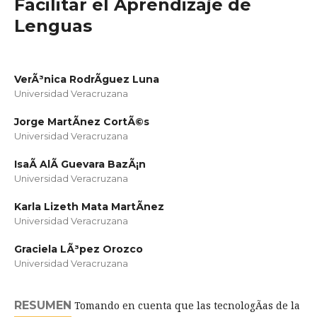
Facilitar el Aprendizaje de
Lenguas
VerÃ³nica RodrÃ­guez Luna
Universidad Veracruzana
Jorge MartÃ­nez CortÃ©s
Universidad Veracruzana
IsaÃ­ AlÃ­ Guevara BazÃ¡n
Universidad Veracruzana
Karla Lizeth Mata MartÃ­nez
Universidad Veracruzana
Graciela LÃ³pez Orozco
Universidad Veracruzana
RESUMEN
Tomando en cuenta que las tecnologÃ­as de la