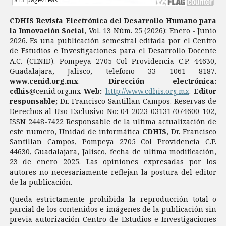
CDHIS Revista Electrónica del Desarrollo Humano para
la Innovación Social
, Vol. 13 Núm. 25 (2026): Enero - Junio
2026. Es una publicación semestral editada por el Centro
de Estudios e Investigaciones para el Desarrollo Docente
A.C. (CENID). Pompeya 2705 Col Providencia C.P. 44630,
Guadalajara, Jalisco, telefono 33 1061 8187.
www.cenid.org.mx
.
Dirección electrónica:
cdhis
@cenid.org.mx
Web:
http://www.cdhis.org.mx
.
Editor
responsable;
Dr. Francisco Santillan Campos. Reservas de
Derechos al Uso Exclusivo No: 04-2023-031317074600-102,
ISSN 2448-7422 Responsable de la ultima actualización de
este numero, Unidad de informática
CDHIS
, Dr. Francisco
Santillan Campos, Pompeya 2705 Col Providencia C.P.
44630, Guadalajara, Jalisco, fecha de ultima modificación,
23 de enero 2025. Las opiniones expresadas por los
autores no necesariamente reflejan la postura del editor
de la publicación.
Queda estrictamente prohibida la reproducción total o
parcial de los contenidos e imágenes de la publicación sin
previa autorización Centro de Estudios e Investigaciones