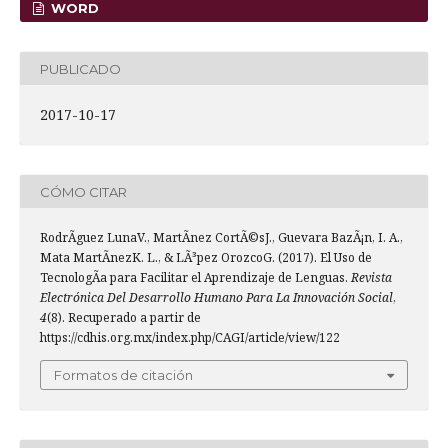
WORD
PUBLICADO
2017-10-17
CÓMO CITAR
RodrÃ­guez LunaV., MartÃ­nez CortÃ©sJ., Guevara BazÃ¡n, I. A.,
Mata MartÃ­nezK. L., & LÃ³pez OrozcoG. (2017). El Uso de
TecnologÃ­a para Facilitar el Aprendizaje de Lenguas.
Revista
Electrónica Del Desarrollo Humano Para La Innovación Social
,
4
(8). Recuperado a partir de
https://cdhis.org.mx/index.php/CAGI/article/view/122
Formatos de citación