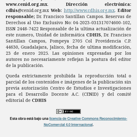
www.cenid.org.mx
.
Dirección electrónica:
cdhis
@cenid.org.mx
Web:
http://www.cdhis.org.mx
.
Editor
responsable;
Dr. Francisco Santillan Campos. Reservas de
Derechos al Uso Exclusivo No: 04-2023-031317074600-102,
ISSN 2448-7422 Responsable de la ultima actualización de
este numero, Unidad de informática
CDHIS
, Dr. Francisco
Santillan Campos, Pompeya 2705 Col Providencia C.P.
44630, Guadalajara, Jalisco, fecha de ultima modificación,
23 de enero 2025. Las opiniones expresadas por los
autores no necesariamente reflejan la postura del editor
de la publicación.
Queda estrictamente prohibida la reproducción total o
parcial de los contenidos e imágenes de la publicación sin
previa autorización Centro de Estudios e Investigaciones
para el Desarrollo Docente A.C. (CENID) y del comité
editorial de
CDHIS
Esta obra está bajo una
licencia de Creative Commons Reconocimiento-
NoComercial 4.0 Internacional
.