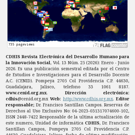
CDHIS Revista Electrónica del Desarrollo Humano para
la Innovación Social
, Vol. 13 Núm. 25 (2026): Enero - Junio
2026. Es una publicación semestral editada por el Centro
de Estudios e Investigaciones para el Desarrollo Docente
A.C. (CENID). Pompeya 2705 Col Providencia C.P. 44630,
Guadalajara, Jalisco, telefono 33 1061 8187.
www.cenid.org.mx
.
Dirección electrónica:
cdhis
@cenid.org.mx
Web:
http://www.cdhis.org.mx
.
Editor
responsable;
Dr. Francisco Santillan Campos. Reservas de
Derechos al Uso Exclusivo No: 04-2023-031317074600-102,
ISSN 2448-7422 Responsable de la ultima actualización de
este numero, Unidad de informática
CDHIS
, Dr. Francisco
Santillan Campos, Pompeya 2705 Col Providencia C.P.
44630, Guadalajara, Jalisco, fecha de ultima modificación,