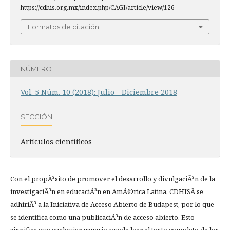
https://cdhis.org.mx/index.php/CAGI/article/view/126
Formatos de citación
NÚMERO
Vol. 5 Núm. 10 (2018): Julio - Diciembre 2018
SECCIÓN
Artí­culos científicos
Con el propÃ³sito de promover el desarrollo y divulgaciÃ³n de la
investigaciÃ³n en educaciÃ³n en AmÃ©rica Latina, CDHISÂ se
adhiriÃ³ a la Iniciativa de Acceso Abierto de Budapest, por lo que
se identifica como una publicaciÃ³n de acceso abierto. Esto