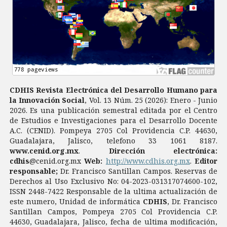
CDHIS Revista Electrónica del Desarrollo Humano para
la Innovación Social
, Vol. 13 Núm. 25 (2026): Enero - Junio
2026. Es una publicación semestral editada por el Centro
de Estudios e Investigaciones para el Desarrollo Docente
A.C. (CENID). Pompeya 2705 Col Providencia C.P. 44630,
Guadalajara, Jalisco, telefono 33 1061 8187.
www.cenid.org.mx
.
Dirección electrónica:
cdhis
@cenid.org.mx
Web:
http://www.cdhis.org.mx
.
Editor
responsable;
Dr. Francisco Santillan Campos. Reservas de
Derechos al Uso Exclusivo No: 04-2023-031317074600-102,
ISSN 2448-7422 Responsable de la ultima actualización de
este numero, Unidad de informática
CDHIS
, Dr. Francisco
Santillan Campos, Pompeya 2705 Col Providencia C.P.
44630, Guadalajara, Jalisco, fecha de ultima modificación,