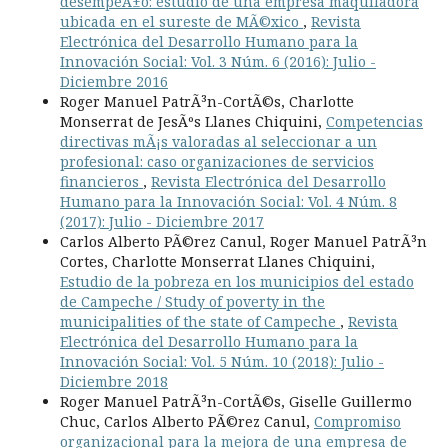
desempeÃ±o: estudio de una empresa maquiladora
ubicada en el sureste de MÃ©xico
,
Revista
Electrónica del Desarrollo Humano para la
Innovación Social: Vol. 3 Núm. 6 (2016): Julio -
Diciembre 2016
Roger Manuel PatrÃ³n-CortÃ©s, Charlotte
Monserrat de JesÃºs Llanes Chiquini,
Competencias
directivas mÃ¡s valoradas al seleccionar a un
profesional: caso organizaciones de servicios
financieros
,
Revista Electrónica del Desarrollo
Humano para la Innovación Social: Vol. 4 Núm. 8
(2017): Julio - Diciembre 2017
Carlos Alberto PÃ©rez Canul, Roger Manuel PatrÃ³n
Cortes, Charlotte Monserrat Llanes Chiquini,
Estudio de la pobreza en los municipios del estado
de Campeche / Study of poverty in the
municipalities of the state of Campeche
,
Revista
Electrónica del Desarrollo Humano para la
Innovación Social: Vol. 5 Núm. 10 (2018): Julio -
Diciembre 2018
Roger Manuel PatrÃ³n-CortÃ©s, Giselle Guillermo
Chuc, Carlos Alberto PÃ©rez Canul,
Compromiso
organizacional para la mejora de una empresa de