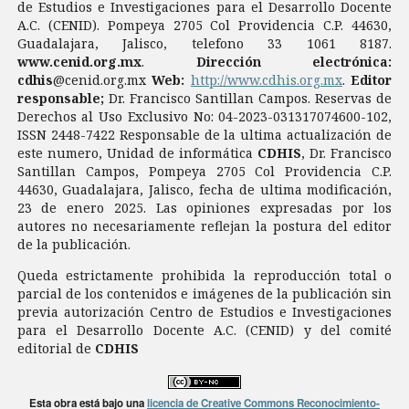
de Estudios e Investigaciones para el Desarrollo Docente
A.C. (CENID). Pompeya 2705 Col Providencia C.P. 44630,
Guadalajara, Jalisco, telefono 33 1061 8187.
www.cenid.org.mx
.
Dirección electrónica:
cdhis
@cenid.org.mx
Web:
http://www.cdhis.org.mx
.
Editor
responsable;
Dr. Francisco Santillan Campos. Reservas de
Derechos al Uso Exclusivo No: 04-2023-031317074600-102,
ISSN 2448-7422 Responsable de la ultima actualización de
este numero, Unidad de informática
CDHIS
, Dr. Francisco
Santillan Campos, Pompeya 2705 Col Providencia C.P.
44630, Guadalajara, Jalisco, fecha de ultima modificación,
23 de enero 2025. Las opiniones expresadas por los
autores no necesariamente reflejan la postura del editor
de la publicación.
Queda estrictamente prohibida la reproducción total o
parcial de los contenidos e imágenes de la publicación sin
previa autorización Centro de Estudios e Investigaciones
para el Desarrollo Docente A.C. (CENID) y del comité
editorial de
CDHIS
Esta obra está bajo una
licencia de Creative Commons Reconocimiento-