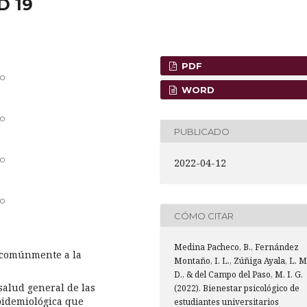
D 19
PDF
go
WORD
go
PUBLICADO
go
2022-04-12
go
CÓMO CITAR
Medina Pacheco, B., Fernández
e comúnmente a la
Montaño, I. L., Zúñiga Ayala, L. M
D., & del Campo del Paso, M. I. G.
 salud general de las
(2022). Bienestar psicológico de
epidemiológica que
estudiantes universitarios