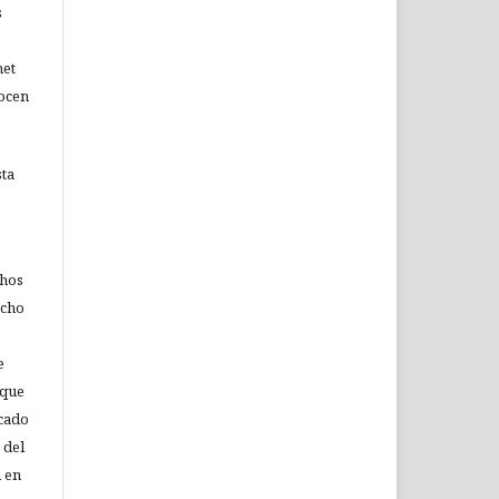
s
net
nocen
sta
chos
echo
e
 que
icado
 del
n en