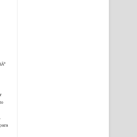
iÃ³
r
to
,
 para