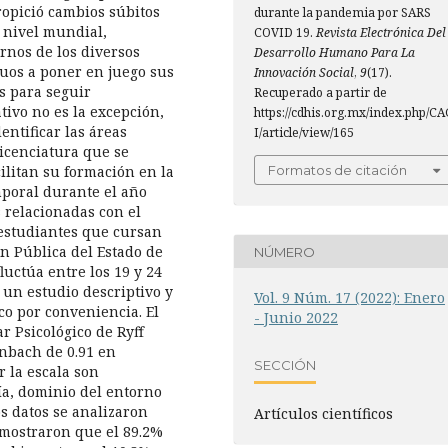
ropició cambios súbitos
durante la pandemia por SARS
a nivel mundial,
COVID 19.
Revista Electrónica Del
rnos de los diversos
Desarrollo Humano Para La
duos a poner en juego sus
Innovación Social
,
9
(17).
s para seguir
Recuperado a partir de
tivo no es la excepción,
https://cdhis.org.mx/index.php/C
dentificar las áreas
I/article/view/165
licenciatura que se
ilitan su formación en la
Formatos de citación
poral durante el año
 relacionadas con el
 estudiantes que cursan
ón Pública del Estado de
NÚMERO
uctúa entre los 19 y 24
un estudio descriptivo y
Vol. 9 Núm. 17 (2022): Enero
co por conveniencia. El
- Junio 2022
r Psicológico de Ryff
onbach de 0.91 en
SECCIÓN
 la escala son
ía, dominio del entorno
os datos se analizaron
Artí­culos científicos
 mostraron que el 89.2%