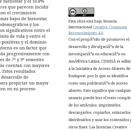
e bienestar y el 10.8%
ores que parecen incidir
son el crecimiento
más bajos de bienestar.
Esta obra está bajo licencia
iodemográficos y los
internacional
Creative Commons
os significativos entre el
Reconocimiento 4.0
.
sito de vida y entre el
Con el propÃ³sito de promover el
 positivas y el dominio
desarrollo y divulgaciÃ³n de la
ntorno es un factor que
e da progresivamente con
investigaciÃ³n en educaciÃ³n en
es de 7º y 9º semestre
AmÃ©rica Latina, CDHISÂ se adhir
más cuentan con mayores
a la Iniciativa de Acceso Abierto de
. Estos resultados
Budapest, por lo que se identifica
 desarrollo de
 para propiciar un mayor
como una publicaciÃ³n de acceso
ten en su proceso
abierto. Esto significa que cualquie
usuario puede leer el texto comple
de los artÃ­culos, imprimirlos,
descargarlos, copiarlos, enlazarlos
distribuirlos y usar los contenidos
otros fines. Las licencias Creative