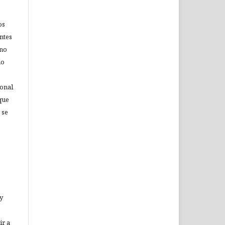
os
ntes
 no
lo
ional
que
 se
 y
ir a