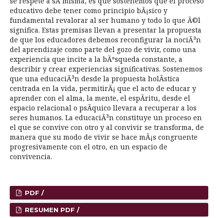
se respete a sÃ­ misma, es que sostenemos que el proceso
educativo debe tener como principio bÃ¡sico y
fundamental revalorar al ser humano y todo lo que Ã©l
significa. Estas premisas llevan a presentar la propuesta
de que los educadores debemos reconfigurar la nociÃ³n
del aprendizaje como parte del gozo de vivir, como una
experiencia que incite a la bÃºsqueda constante, a
describir y crear experiencias significativas. Sostenemos
que una educaciÃ³n desde la propuesta holÃ­stica
centrada en la vida, permitirÃ¡ que el acto de educar y
aprender con el alma, la mente, el espÃ­ritu, desde el
espacio relacional o psÃ­quico llevara a recuperar a los
seres humanos. La educaciÃ³n constituye un proceso en
el que se convive con otro y al convivir se transforma, de
manera que su modo de vivir se hace mÃ¡s congruente
progresivamente con el otro, en un espacio de
convivencia.
PDF /
RESUMEN PDF /