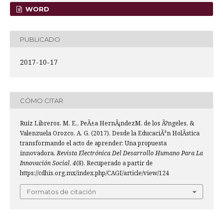
WORD
PUBLICADO
2017-10-17
CÓMO CITAR
Ruiz Libreros, M. E., PeÃ±a HernÃ¡ndezM. de los Ã?ngeles, &
Valenzuela Orozco, A. G. (2017). Desde la EducaciÃ³n HolÃ­stica
transformando el acto de aprender: Una propuesta
innovadora.
Revista Electrónica Del Desarrollo Humano Para La
Innovación Social
,
4
(8). Recuperado a partir de
https://cdhis.org.mx/index.php/CAGI/article/view/124
Formatos de citación