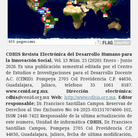
CDHIS Revista Electrónica del Desarrollo Humano para
la Innovación Social
, Vol. 13 Núm. 25 (2026): Enero - Junio
2026. Es una publicación semestral editada por el Centro
de Estudios e Investigaciones para el Desarrollo Docente
A.C. (CENID). Pompeya 2705 Col Providencia C.P. 44630,
Guadalajara, Jalisco, telefono 33 1061 8187.
www.cenid.org.mx
.
Dirección electrónica:
cdhis
@cenid.org.mx
Web:
http://www.cdhis.org.mx
.
Editor
responsable;
Dr. Francisco Santillan Campos. Reservas de
Derechos al Uso Exclusivo No: 04-2023-031317074600-102,
ISSN 2448-7422 Responsable de la ultima actualización de
este numero, Unidad de informática
CDHIS
, Dr. Francisco
Santillan Campos, Pompeya 2705 Col Providencia C.P.
44630, Guadalajara, Jalisco, fecha de ultima modificación,