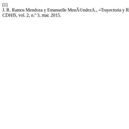
[1]
J. R. Ramos Mendoza y Emanuelle MenÃ©ndezA., «Trayectoria y Re
CDHIS
, vol. 2, n.º 3, mar. 2015.