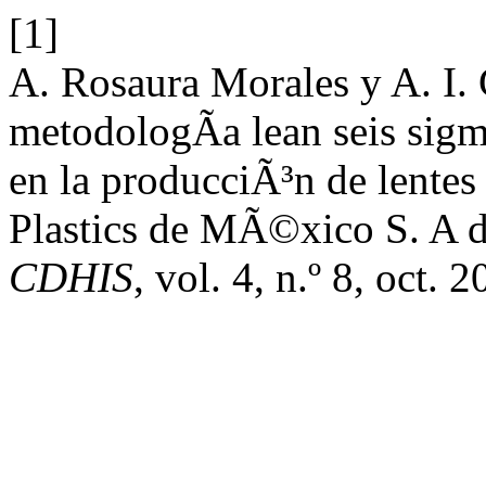
[1]
A. Rosaura Morales y A. I.
metodologÃ­a lean seis sigm
en la producciÃ³n de lentes
Plastics de MÃ©xico S. A d
CDHIS
, vol. 4, n.º 8, oct. 2