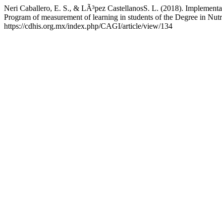
Neri Caballero, E. S., & LÃ³pez CastellanosS. L. (2018). Implementa
Program of measurement of learning in students of the Degree in Nu
https://cdhis.org.mx/index.php/CAGI/article/view/134