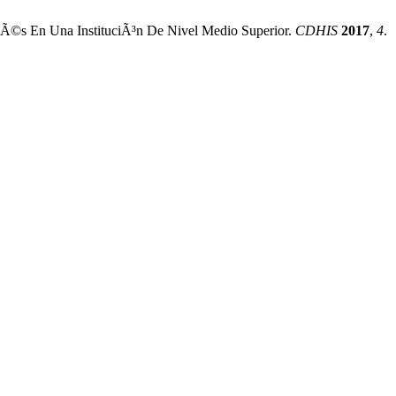
lÃ©s En Una InstituciÃ³n De Nivel Medio Superior.
CDHIS
2017
,
4
.