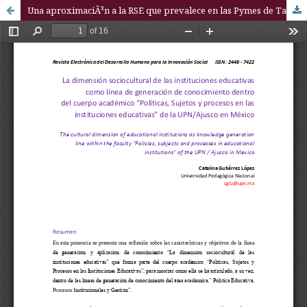
Una aproximaciÃ³n a la RSE que prevalece en las Pymes de Tabasco, MÃ©xico